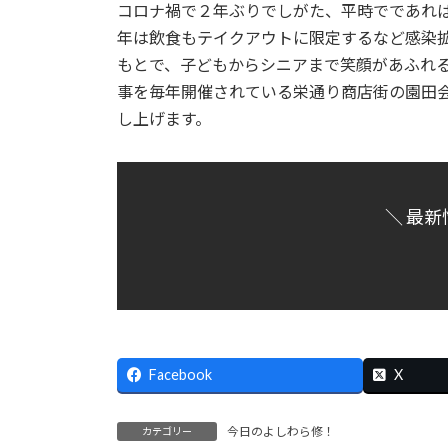
コロナ禍で２年ぶりでしがた、平時でであれ
:
年は飲食もテイクアウトに限定するなど感染
もとで、子どもからシニアまで笑顔があふれ
事を毎年開催されている栄通り商店街の園田
し上げます。
＼ 最新
Facebook
X
今日のよしわら修！
カテゴリー