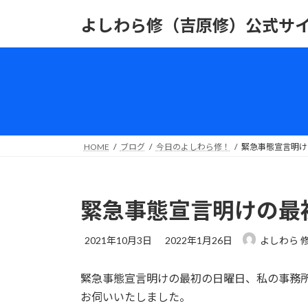
コ
ナ
よしわら修（吉原修）公式サ
ン
ビ
テ
ゲ
ン
ー
ツ
シ
へ
ョ
ス
ン
キ
に
ッ
移
HOME
ブログ
今日のよしわら修！
緊急事態宣言明け
プ
動
緊急事態宣言明けの最
最
2021年10月3日
2022年1月26日
よしわら 
終
更
緊急事態宣言明けの最初の日曜日、私の事務
新
日
お伺いいたしました。
時