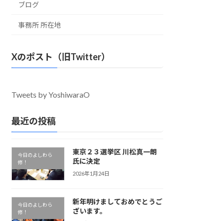
ブログ
事務所 所在地
Xのポスト（旧Twitter）
Tweets by YoshiwaraO
最近の投稿
東京２３選挙区 川松真一朗
今日のよしわら
氏に決定
修！
2026年1月24日
新年明けましておめでとうご
今日のよしわら
ざいます。
修！