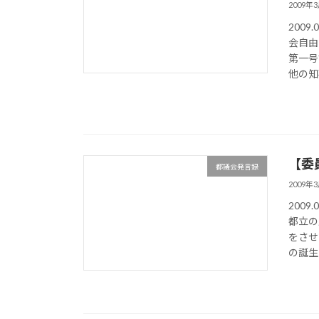
2009年
200
会自由
第一号
他の知事
【委
都議会発言録
2009年
200
都立の
をさせ
の誕生日