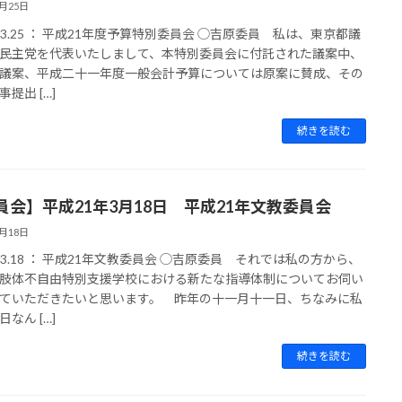
3月25日
9.03.25 ： 平成21年度予算特別委員会 ◯吉原委員 私は、東京都議
民主党を代表いたしまして、本特別委員会に付託された議案中、
議案、平成二十一年度一般会計予算については原案に賛成、その
提出 […]
続きを読む
員会】平成21年3月18日 平成21年文教委員会
3月18日
9.03.18 ： 平成21年文教委員会 ◯吉原委員 それでは私の方から、
肢体不自由特別支援学校における新たな指導体制についてお伺い
ていただきたいと思います。 昨年の十一月十一日、ちなみに私
なん […]
続きを読む