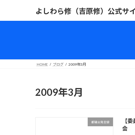
コ
ナ
よしわら修（吉原修）公式サ
ン
ビ
テ
ゲ
ン
ー
ツ
シ
へ
ョ
ス
ン
キ
に
ッ
移
HOME
ブログ
2009年3月
プ
動
2009年3月
【委
都議会発言録
会