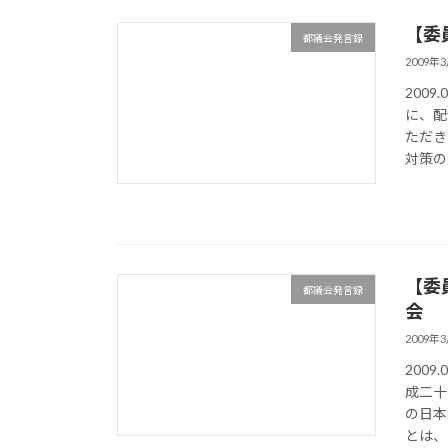
【委
都議会発言録
2009年
200
に、配
ただき
対策の充
【委
都議会発言録
会
2009年
200
成二十
の日本
とは、も