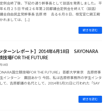
定例会終了後、下記の通り幹事長として談話を発表しました。 平
年６月２５日 平成２６年第２回都議会定例会を終えて（談話）
議会自由民主党幹事長 吉原 修 去る６月８日、桂宮宣仁親王殿
かれましては、 […]
続きを読む
ンターンレポート】2014年6月18日 SAYONARA
技場FOR THE FUTURE
6月18日
YONARA国立競技場FOR THE FUTURE」 首都大学東京 吉原修事
生インターン 廣田あかり 今回、私は吉原修事務所の学生インタ
して、吉原都議の名代として、2014年5月31日に行われた「SAY
続きを読む