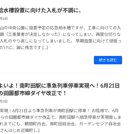
給水槽設置に向けた入札が不調に。
6月6日
山の中央公園に設置予定の応急給水槽ですが、工事に向けての入
調（工事業者が決定しなかった）になってしまい、再度仕切りな
入札のやり直しになってしまいました。 早期設置に向けて頑張っ
だけに、誠に残念です […]
続きを読む
よいよ！南町田駅に準急列車停車実現へ！6月21日
の田園都市線ダイヤ改正で！
6月3日
実現！6月21日より準急列車が南町田駅に停車！ お陰様で、6月
からの田園都市線ダイヤ改正で、南町田駅へ順急停車が実現致しま
れまでにも、鶴間町内会、南町田自治会、ガーデンセシア自治会
さんはじめ近隣町 […]