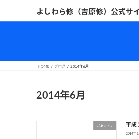
コ
ナ
よしわら修（吉原修）公式サ
ン
ビ
テ
ゲ
ン
ー
ツ
シ
へ
ョ
ス
ン
キ
に
ッ
移
HOME
ブログ
2014年6月
プ
動
2014年6月
平成
ごあいさつ
2014年