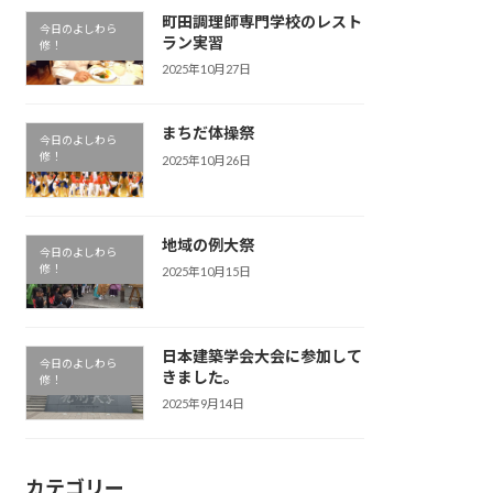
町田調理師専門学校のレスト
今日のよしわら
ラン実習
修！
2025年10月27日
まちだ体操祭
今日のよしわら
修！
2025年10月26日
地域の例大祭
今日のよしわら
修！
2025年10月15日
日本建築学会大会に参加して
今日のよしわら
きました。
修！
2025年9月14日
カテゴリー