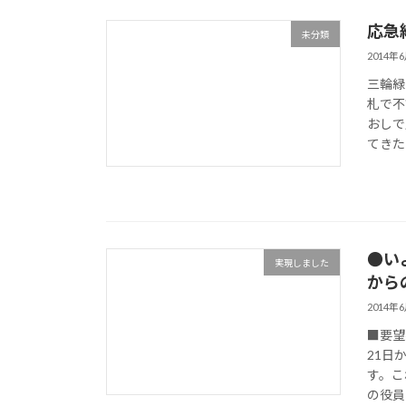
応急
未分類
2014年
三輪緑
札で不
おしで
てきた
●い
実現しました
から
2014年
■要望
21日
す。こ
の役員