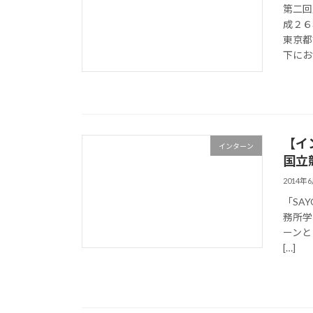
第二回
成２６
東京都
下にお
【イ
インターン
国立競
2014年
「SA
務所学
ーンと
[…]