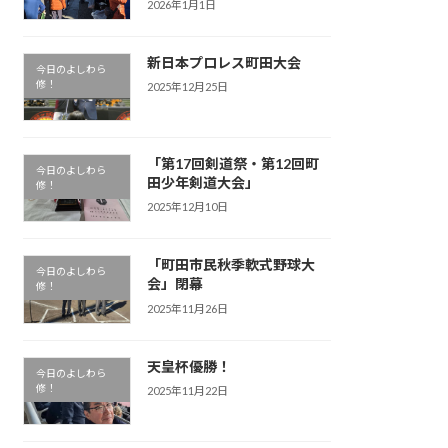
2026年1月1日
新日本プロレス町田大会
今日のよしわら
修！
2025年12月25日
「第17回剣道祭・第12回町
今日のよしわら
田少年剣道大会」
修！
2025年12月10日
「町田市民秋季軟式野球大
今日のよしわら
会」閉幕
修！
2025年11月26日
天皇杯優勝！
今日のよしわら
修！
2025年11月22日