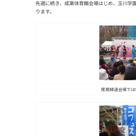
先週に続き、成瀬体育館会場はじめ、玉川学
:
ります。
尾根緑道会場では