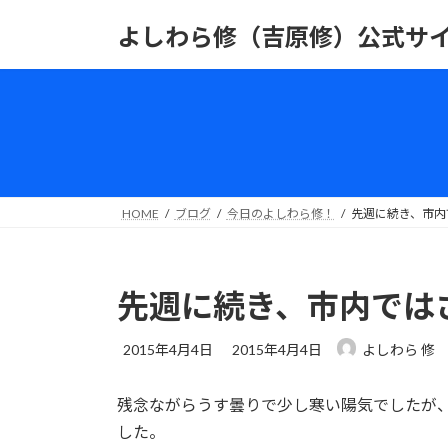
コ
ナ
よしわら修（吉原修）公式サ
ン
ビ
テ
ゲ
ン
ー
ツ
シ
へ
ョ
ス
ン
キ
に
ッ
移
HOME
ブログ
今日のよしわら修！
先週に続き、市内
プ
動
先週に続き、市内では
最
2015年4月4日
2015年4月4日
よしわら 修
終
更
残念ながらうす曇りで少し寒い陽気でしたが
新
日
した。
時