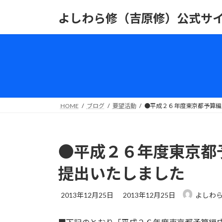
コ
ナ
よしわら修（吉原修）公式サ
ン
ビ
テ
ゲ
ン
ー
ツ
シ
へ
ョ
ス
ン
キ
に
ッ
移
HOME
ブログ
要望活動
●平成２６年度東京都予算編
プ
動
●平成２６年度東京都
提出いたしました
最
2013年12月25日
2013年12月25日
よしわら
終
更