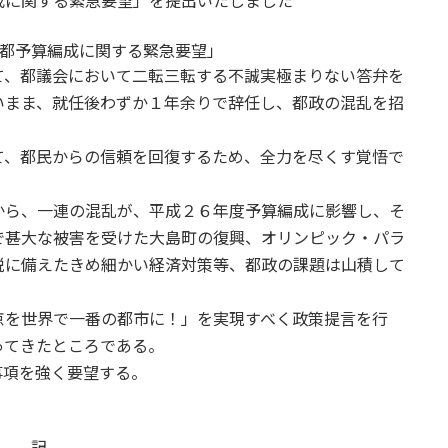
成に関する緊急要望」を提出いたしました
都予算編成に関する緊急要望」
、都議会において二転三転する不誠実極まりない答弁を
いまま、就任後わずか１年余りで辞任し、都政の混乱を招
、都民からの信頼を回復するため、全力を尽くす覚悟で
ら、一連の混乱が、平成２６年度予算編成に影響し、そ
で甚大な被害を受けた大島町の復興、オリンピック・パラ
税に備えたきめ細かい経済対策等、都政の課題は山積して
を世界で一番の都市に！」を実現すべく政策提言を行
ってきたところである。
項を強く要望する。
記