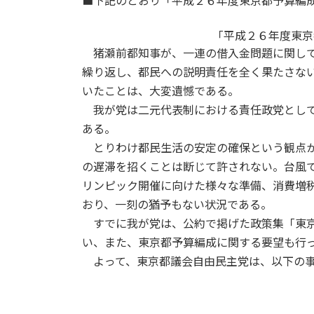
■下記のとおり「平成２６年度東京都予算編
新
日
時
「平成２６年度東京
:
猪瀬前都知事が、一連の借入金問題に関して
繰り返し、都民への説明責任を全く果たさな
いたことは、大変遺憾である。
我が党は二元代表制における責任政党として
ある。
とりわけ都民生活の安定の確保という観点か
の遅滞を招くことは断じて許されない。台風
リンピック開催に向けた様々な準備、消費増
おり、一刻の猶予もない状況である。
すでに我が党は、公約で掲げた政策集「東京
い、また、東京都予算編成に関する要望も行
よって、東京都議会自由民主党は、以下の事