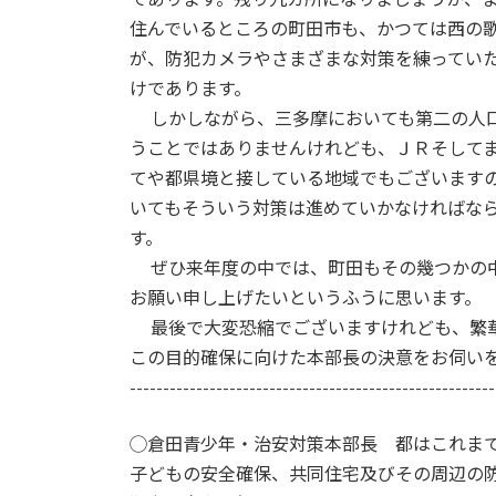
住んでいるところの町田市も、かつては西の
が、防犯カメラやさまざまな対策を練ってい
けであります。
しかしながら、三多摩においても第二の人口
うことではありませんけれども、ＪＲそして
てや都県境と接している地域でもございます
いてもそういう対策は進めていかなければな
す。
ぜひ来年度の中では、町田もその幾つかの中
お願い申し上げたいというふうに思います。
最後で大変恐縮でございますけれども、繁華
この目的確保に向けた本部長の決意をお伺い
-------------------------------------------------------
◯倉田青少年・治安対策本部長 都はこれま
子どもの安全確保、共同住宅及びその周辺の