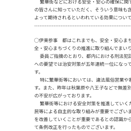
繁華街などにおける安全・安心の確保に関す
の皆さんに知っていただく、そういう意味も
よって期待されるといわれている効果につい
-------------------------------------------------------
◯伊東参事 都はこれまでも、安全・安心ま
全・安心まちづくりの推進に取り組んでまい
委員ご指摘のとおり、都内における刑法犯認
への要望では治安対策が五年連続一位になっ
す。
特に繁華街等においては、違法風俗営業や客
す。また、昨年は秋葉原や八王子などで無差
の不安が広がっております。
繁華街等における安全対策を推進していくた
民等による自主的な取り組みが重要でござい
を改善していくことが重要であるとの認識か
て条例改正を行ったものでございます。