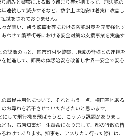
取り組みと警察による取り締まり等が相まって、刑法犯の
六年連続して減少するなど、数字上は治安は着実に改善し
は払拭をされておりません。
々が集い、憩う繁華街等における防犯対策を充実強化す
、あわせて繁華街等における安全対策の支援事業を実施す
の認識のもと、区市町村や警察、地域の皆様との連携を
みを推進して、都民の体感治安を改善し世界一安全で安心
地の軍民共用化について、それともう一点、横田基地ある
てのお尋ねを若干させていただきたいと思います。
にして飛行機を飛ばそうと、こういう課題がありまし
れども、石原知事が一生懸命になりまして、都の行政の皆
いるわけであります。知事も、アメリカに行った際には、