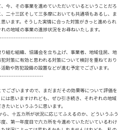
て、今、その事業を進めていただいているということだろ
と、二十三区そして三多摩においても共通項もあるし、ま
と思います。そうした実情に合った対策がきっと進められ
ぞれの地域の事業の進捗状況をお尋ねいたします。
-------------------------
取り組む組織、協議会を立ち上げ、事業者、地域住民、地
防犯対策に有効と思われる対策について検討を重ねており
ル活動や防犯設備の設置などが進む予定でございます。
-------------------------
とでございますので、まだまだその効果等について評価を
うには思いますけれども、ぜひ引き続き、それぞれの地域
だきたいというふうに思います。
ら、十五カ所が状況に応じてふえるのか、どういうふう
年度、第一年度目で六カ所を今進めていただいているわけ
また状況によっては変わるかもしれませんけれども、私の