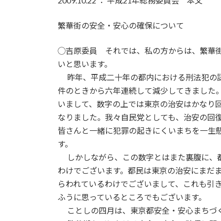
2009.10.22 ： 平成21年総務委員会 本文
新
日
時
繁華街の安全・安心の確保について
:
◯吉原委員 それでは、私の方からは、繁華
いと思います。
昨年、平成二十年の都内における刑法犯の認
件のときから六年連続して減少してきました
いまして、数字の上では東京の治安はかなり
なりました。我々自民党としても、治安の回
皆さんと一緒に犯罪の起きにくいまちを一生
す。
しかしながら、この数字とはまた裏腹に、都
わけでございます。都民は東京の治安にまだ
らわれているわけでございまして、これも引
ふうに思っているところでもございます。
ことしの四月は、東京都安全・安心まちづ