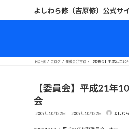
コ
ナ
よしわら修（吉原修）公式サ
ン
ビ
テ
ゲ
ン
ー
ツ
シ
へ
ョ
ス
ン
キ
に
ッ
移
HOME
ブログ
都議会発言録
【委員会】平成21年10
プ
動
【委員会】平成21年1
会
最
2009年10月22日
2009年10月22日
よしわら
終
更