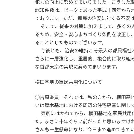
犯力の向上に努めてまいりました。こうした
認知件数は、ピークであった平成十四年から
ております。ただ、都民の治安に対する不安
そこで、従来の対策に加えまして、多くの人
るため、安全・安心まちづくり条例を改正し
ることとしたものでございます。
今後とも、治安の維持こそ最大の都民福祉と
さらに一層強化し、重層的、複合的に取り組
な首都東京の実現に努めてまいります。
横田基地の軍民共用化について
◯吉原委員 それでは、私の方から、横田基
いは厚木基地における周辺の住宅騒音に関し
東京にはかねてから、横田基地を軍民共用化
た。まさに十年ぐらい前だったと思いますけ
さんも一生懸命になり、今日まで進めてきて